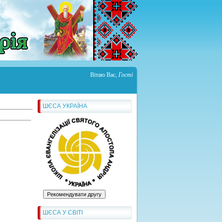
Вітаю Вас
,
Гості
ШЄСА УКРАЇНА
ШЄСА У СВІТІ