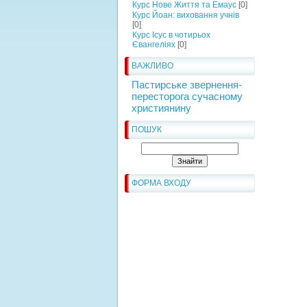
Курс Нове Життя та Емаус
[0]
Курс Йоан: виховання учнів
[0]
Курс Ісус в чотирьох
Євангеліях
[0]
ВАЖЛИВО
Пастирське звернення-
пересторога сучасному
християнину
ПОШУК
ФОРМА ВХОДУ