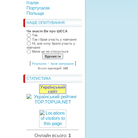
Італія
Португалія
Польща
НАШЕ ОПИТУВАННЯ
Чи знаєте Ви про ШЄСА
Так
Так і брав участь у навчанні
Ні, але хочу брати участь у
навчанні
Мене це не стосується
[
·
]
Результати
Архів опитування
Всього відповідей:
143
СТАТИСТИКА
Онлайн всього:
1