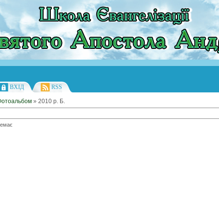
ВХІД
RSS
Фотоальбом
» 2010 р. Б.
немає