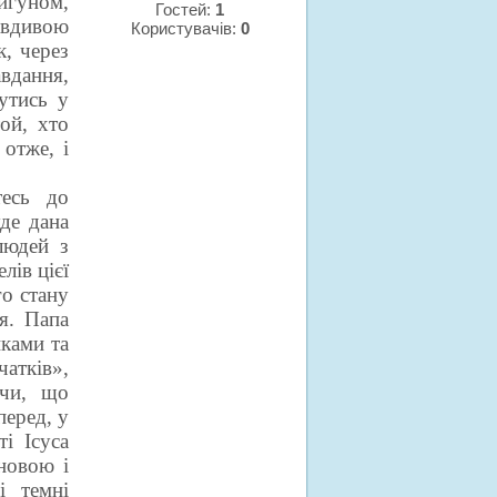
игуном,
Гостей:
1
вдивою
Користувачів:
0
к, через
дання,
утись у
ой, хто
 отже, і
тесь до
уде дана
людей з
лів цієї
го стану
я. Папа
иками та
атків»,
ючи, що
перед, у
і Ісуса
новою і
і темні