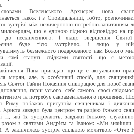
.
словами Вселенського Архиєрея нова євангел
нається також і з Сповідальниці, тобто, розпочинає
чої зустрічі між невичерпною потребою-запитанням л
милосердям, що є єдиною гідною відповіддю на пр
и до нескінченного. І якщо звершення Святої
рення буде тією зустріччю, і якщо у ній
чуватимуть безмежного подарованого нам Божого мил
и самі стануть свідками святості, що є мето
зації.
акінчення Папа пригадав, що це є актуальною пра
ля мирян, але, в особливий спосіб, для священикі
ль Святої Тайни Покаяння співпрацює для нової єванг
ідновлення, перш усього, себе самого, своєї свідомос
енітентом та потребує сакраментального прощення. Пі
п Риму побажав присутнім священикам і диякон
 Христа завжди була центром та рацією їхнього свящ
і ті, які їх зустрічають, завдяки їхньому служінню
и разом з святими Андрієм та Іваном: «Ми знайшли
1). А закінчилась зустріч спільною молитвою «Отче 