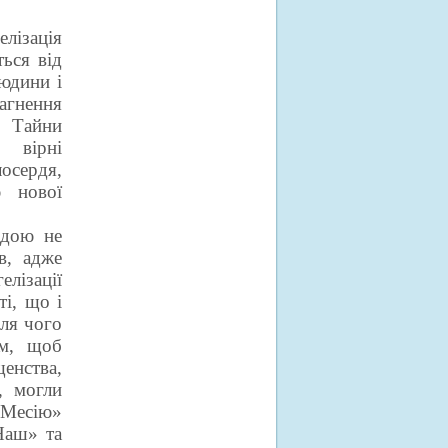
ізація
ться від
юдини і
агнення
 Тайни
 вірні
осердя,
ю нової
вдою не
в, адже
елізації
ті, що і
сля чого
ам, щоб
енства,
, могли
 Месію»
Наш» та