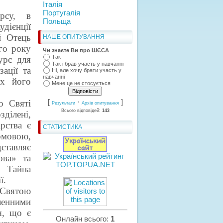
Італія
Португалія
рсу, в
Польща
удієнції
й Отець
НАШЕ ОПИТУВАННЯ
го року
Чи знаєте Ви про ШЄСА
Так
урс для
Так і брав участь у навчанні
ації та
Ні, але хочу брати участь у
навчанні
іх його
Мене це не стосується
[
·
]
о Святі
Результати
Архів опитування
Всього відповідей:
143
ділені,
рства є
СТАТИСТИКА
омовою,
дставляє
ова» та
 Тайна
ї.
 Святою
сленними
я, що є
Онлайн всього:
1