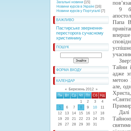
пов’яза
Загальні новини
[15]
Новини курсів в Україні
[16]
9 б
Новини курсів у Португалії
[7]
апостол
ВАЖЛИВО
Папа В
Пастирське звернення-
привіт
пересторога сучасному
вперше
християнину
сповідн
успішн
ПОШУК
учасник
Звер
Тайни 
ФОРМА ВХОДУ
адже з
метою 
КАЛЕНДАР
але, од
«
Березень 2012
»
Христа
Пн
Вт
Ср
Чт
Пт
Сб
Нд
«Святи
1
2
3
4
Примире
5
6
7
8
9
10
11
Далі
12
13
14
15
16
17
18
Тайною 
19
20
21
22
23
24
25
святим
26
27
28
29
30
31