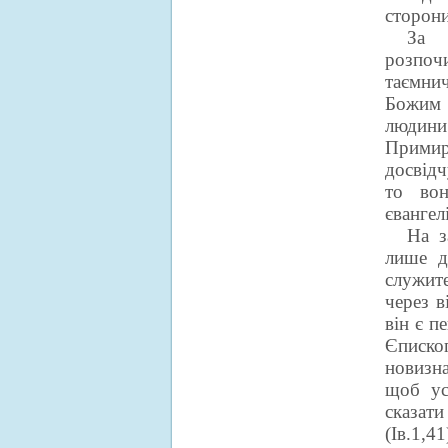
сторони
За 
розпочи
таємни
Божим 
людин
Прими
досвід
то вон
євангелі
На з
лише д
служите
через в
він є п
Єписко
новизна
щоб ус
сказат
(Ів.1,4