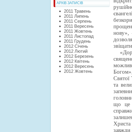
відкри
АРХІВ ЗАПИСІВ
рушій
2011 Травень
євангел
2011 Липень
безкор
2011 Серпень
прощен
2011 Вересень
2011 Жовтень
нову»,
2011 Листопад
дозволя
2011 Грудень
звіщати
2012 Січень
2012 Лютий
«Дор
2012 Березень
священс
2012 Квітень
можлив
2012 Вересень
2012 Жовтень
Богом»,
Святої 
та вел
запевни
головн
що це 
справжн
залише
Христа 
завжди