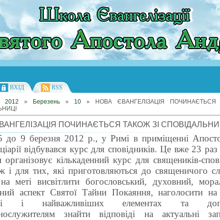
ВХІД
RSS
»
2012
»
Березень
»
10
» НОВА ЄВАНГЕЛІЗАЦІЯ ПОЧИНАЄТЬСЯ 
ЬНИЦІ
ВАНГЕЛІЗАЦІЯ ПОЧИНАЄТЬСЯ ТАКОЖ ЗІ СПОВІДАЛЬНИ
5 до 9 березня 2012 р., у Римі в приміщенні Апосто
ціарії відбувався курс для сповідників. Це вже 23 раз
 організовує кількаденний курс для священиків-спов
ж і для тих, які приготовляються до священичого сл
на меті висвітлити богословський, духовний, мора
чний аспект Святої Тайни Покаяння, наголосити на ї
нні і найважливіших елементах та доп
нослужителям знайти відповіді на актуальні зап