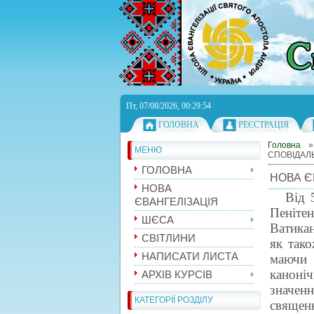
Пт, 07/08/2026, 00:29:54
ГОЛОВНА
РЕЄСТРАЦІЯ
Головна
МЕНЮ
СПОВІДАЛ
ГОЛОВНА
НОВА Є
НОВА
Від 
ЄВАНГЕЛІЗАЦІЯ
Пенітен
ШЄСА
Ватикан
СВІТЛИНИ
як тако
НАПИСАТИ ЛИСТА
маючи 
каноні
АРХІВ КУРСІВ
значе
КАТЕГОРІЇ РОЗДІЛУ
священ