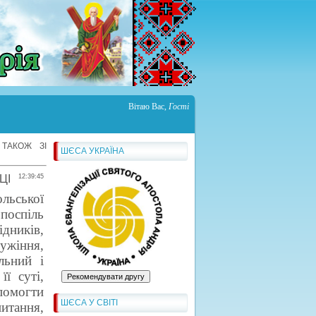
Вітаю Вас
,
Гості
ТАКОЖ ЗІ
ШЄСА УКРАЇНА
ЦІ
12:39:45
льської
 поспіль
ідників,
ужіння,
льний і
ї суті,
омогти
ШЄСА У СВІТІ
итання,