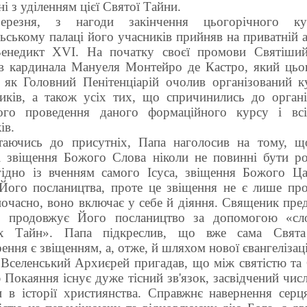
ні з уділенням цієї Святої Тайни.
ерезня, з нагоди закінчення цьогорічного ку
ьському палаці його учасників прийняв на приватній а
енедикт ХVІ. На початку своєї промови Святіши
ав кардинала Мануеля Монтейро де Кастро, який цьо
 як Головний Пенітенціарій очолив організований к
иків, а також усіх тих, що спричинились до організ
ого проведення даного формаційного курсу і вс
ів.
таючись до присутніх, Папа наголосив на тому, щ
і звіщення Божого Слова ніколи не повинні бути роз
гідно із вченням самого Ісуса, звіщення Божого Ца
Його послаництва, проте це звіщення не є лише пр
ночасно, воно включає у себе й діяння. Священик пре
, продовжує Його послаництво за допомогою «сл
х Тайн». Папа підкреслив, що вже сама Свята
ння є звіщенням, а, отже, й шляхом нової євангелізаці
 Вселенський Архиєрей пригадав, що між святістю та
Покаяння існує дуже тісний зв'язок, засвідчений чи
и в історії християнства. Справжнє навернення серц