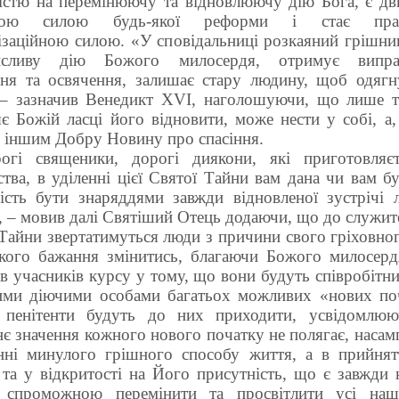
тістю на перемінюючу та відновлюючу дію Бога, є дв
ною силою будь-якої реформи і стає пра
ізаційною силою. «У сповідальниці розкаяний грішни
исливу дію Божого милосердя, отримує виправ
ня та освячення, залишає стару людину, щоб одягн
 – зазначив Венедикт ХVІ, наголошуючи, що лише т
є Божій ласці його відновити, може нести у собі, а,
 іншим Добру Новину про спасіння.
огі священики, дорогі диякони, які приготовляє
тва, в уділенні цієї Святої Тайни вам дана чи вам б
ість бути знаряддями завжди відновленої зустрічі 
 – мовив далі Святіший Отець додаючи, що до служите
Тайни звертатимуться люди з причини свого гріховно
икого бажання змінитись, благаючи Божого милосерд
в учасників курсу у тому, що вони будуть співробітн
ими діючими особами багатьох можливих «нових поч
пенітенти будуть до них приходити, усвідомлю
є значення кожного нового початку не полягає, насам
нні минулого грішного способу життя, а в прийнятт
та у відкритості на Його присутність, що є завжди 
 спроможною перемінити та просвітлити усі наш