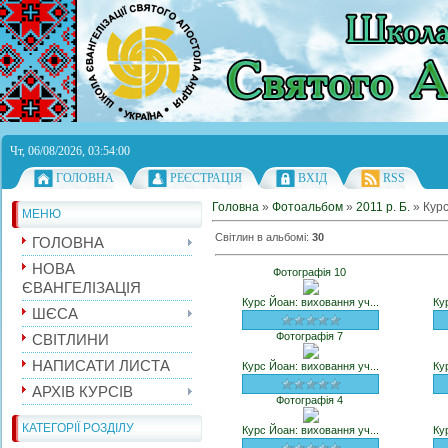
Чт, 06/08/2026, 03:54:00
ГОЛОВНА
РЕЄСТРАЦІЯ
ВХІД
RSS
Головна
»
Фотоальбом
»
2011 р. Б.
» Курс
МЕНЮ
Світлин в альбомі
:
30
ГОЛОВНА
НОВА
Фотографія 10
ЄВАНГЕЛІЗАЦІЯ
Курс Йоан: виховання уч...
Ку
ШЄСА
Фотографія 7
СВІТЛИНИ
НАПИСАТИ ЛИСТА
Курс Йоан: виховання уч...
Ку
АРХІВ КУРСІВ
Фотографія 4
КАТЕГОРІЇ РОЗДІЛУ
Курс Йоан: виховання уч...
Ку