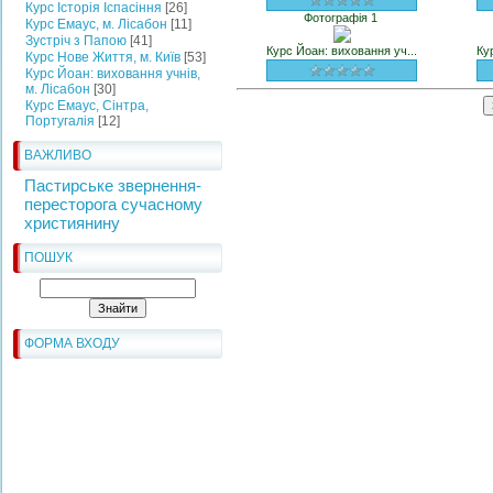
Курс Історія Іспасіння
[26]
Фотографія 1
Курс Емаус, м. Лісабон
[11]
Зустріч з Папою
[41]
Курс Йоан: виховання уч...
Ку
Курс Нове Життя, м. Київ
[53]
Курс Йоан: виховання учнів,
м. Лісабон
[30]
Курс Емаус, Сінтра,
Португалія
[12]
ВАЖЛИВО
Пастирське звернення-
пересторога сучасному
християнину
ПОШУК
ФОРМА ВХОДУ