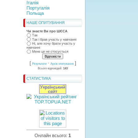
Італія
Португалія
Польща
НАШЕ ОПИТУВАННЯ
Чи знаєте Ви про ШЄСА
Так
Так і брав участь у навчанні
Ні, але хочу брати участь у
навчанні
Мене це не стосується
[
·
]
Результати
Архів опитування
Всього відповідей:
143
СТАТИСТИКА
Онлайн всього:
1