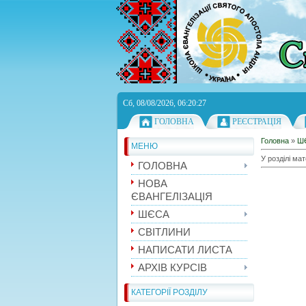
Сб, 08/08/2026, 06:20:27
ГОЛОВНА
РЕЄСТРАЦІЯ
Головна
»
Ш
МЕНЮ
У розділі мат
ГОЛОВНА
НОВА
ЄВАНГЕЛІЗАЦІЯ
ШЄСА
СВІТЛИНИ
НАПИСАТИ ЛИСТА
АРХІВ КУРСІВ
КАТЕГОРІЇ РОЗДІЛУ