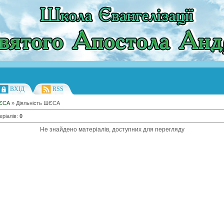
ВХІД
RSS
ЄСА
» Діяльність ШЄСА
еріалів
:
0
Не знайдено матеріалів, доступних для перегляду