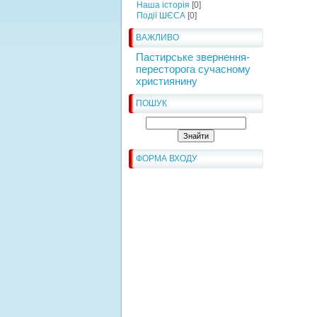
Наша історія
[0]
Події ШЄСА
[0]
ВАЖЛИВО
Пастирське звернення-
пересторога сучасному
християнину
ПОШУК
ФОРМА ВХОДУ