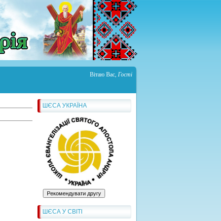
Вітаю Вас
,
Гості
ШЄСА УКРАЇНА
ШЄСА У СВІТІ