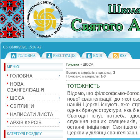
Сб, 08/08/2026, 15:07:42
ГОЛОВНА
РЕЄСТРАЦІЯ
ВХІД
RSS
Головна
»
ШЄСА
МЕНЮ
Всього матеріалів в каталозі
:
3
ГОЛОВНА
Показано матеріалів
:
1-3
НОВА
ТОТОЖНІСТЬ
ЄВАНГЕЛІЗАЦІЯ
Відомо, що філософсько-богосл
ШЄСА
нової євангелізації, до якої с
нашій Церкві існують вже стру
СВІТЛИНИ
однак бракує структури, яка б 
НАПИСАТИ ЛИСТА
Сьогодні існує потреба вдо
служіння наших священиків, 
АРХІВ КУРСІВ
останні ініціативи Святішого
Церкви у ділянці євангелізації.
КАТЕГОРІЇ РОЗДІЛУ