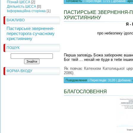
Тотожність
| Переглядів: 1721 | Добавив:
apo
Пізнай ШЄСА
[2]
Діяльність ШЄСА
[0]
Інформаційна сторінка
[1]
ПАСТИРСЬКЕ ЗВЕРНЕННЯ-
ХРИСТИЯНИНУ
ВАЖЛИВО
Я - 
Пастирське звернення-
пересторога сучасному
про небезпеку ідол
християнину
ПОШУК
Перша заповідь Божа забороняє вшанов
Бог твій ... нехай не буде в тебе інших
Як повчає Катехизм Католицької цер
ФОРМА ВХОДУ
2086).
Повідомлення
| Переглядів: 3120 | Добавив:
БЛАГОСЛОВЕННЯ