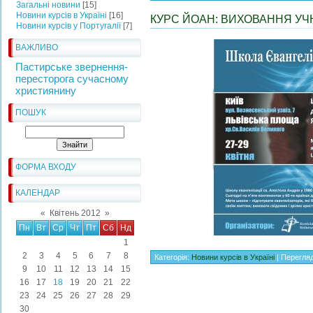
Загальні новини
[15]
Новини курсів в Україні
[16]
КУРС ЙОАН: ВИХОВАННЯ УЧ
Новини курсів у Португалії
[7]
ВАЖЛИВО
Пастирське звернення-
пересторога сучасному
християнину
ПОШУК
ФОРМА ВХОДУ
КАЛЕНДАР
«
Квітень 2012
»
Пн
Вт
Ср
Чт
Пт
Сб
Нд
1
2
3
4
5
6
7
8
Категорія:
Новини курсів в Україні
| Перегляд
9
10
11
12
13
14
15
16
17
18
19
20
21
22
23
24
25
26
27
28
29
30