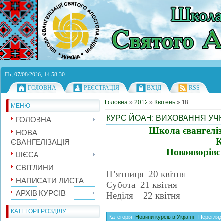
Пт, 07/08/2026, 14:58:30
ГОЛОВНА
РЕЄСТРАЦІЯ
ВХІД
RSS
Головна
»
2012
»
Квітень
»
18
МЕНЮ
КУРС ЙОАН: ВИХОВАННЯ УЧ
ГОЛОВНА
Школа євангеліз
НОВА
К
ЄВАНГЕЛІЗАЦІЯ
Новояворівсь
ШЄСА
СВІТЛИНИ
П’ятниця 20 квітня
НАПИСАТИ ЛИСТА
Субота 21 квітня
АРХІВ КУРСІВ
Неділя 22 квітня
КАТЕГОРІЇ РОЗДІЛУ
Категорія:
Новини курсів в Україні
| Перегляд